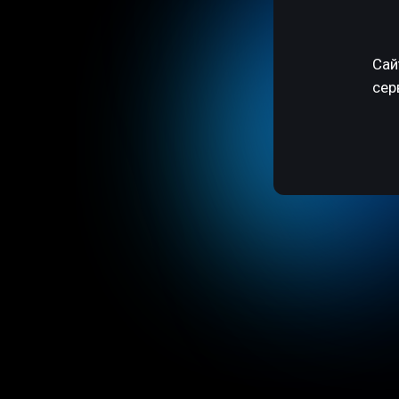
Сай
сер